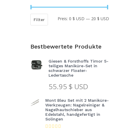
Preis:
0 $ USD
—
20 $ USD
Min.
Max.
Filter
Preis
Preis
Bestbewertete Produkte
Giesen & Forsthoffs Timor 5-
teiliges Maniküre-Set in
schwarzer Floater-
Ledertasche
55.95
$ USD
Mont Bleu Set mit 2 Maniküre-
Werkzeugen: Nagelreiniger &
Nagelhautschieber aus
Edelstahl, handgefertigt in
Solingen