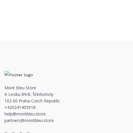
Mont Bleu Store
K Lesíku 89/8, Štěrboholy
102 00 Praha Czech Republic
+420241405918
help@montbleu.store
partners@montbleu.store