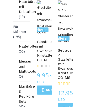
Haarbürsten
mit
Kristallen
(19)
Für
Glasnagelfeilen
Männer
(195)
Glasnagelfeilen
Glasfeile
mit
Nagelpflege
Set aus
Swarovski-
(66)
2
Kristallen
Glasfeilen
CO-M
Messer
mit
und
Swarovski-
Multitools
Kristallen
9.95
$
(5)
CO-MS
USD
Maniküre
AUSFÜHRUNG WÄHLEN
12.95
&
$
Pediküre
USD
Sets
(45)