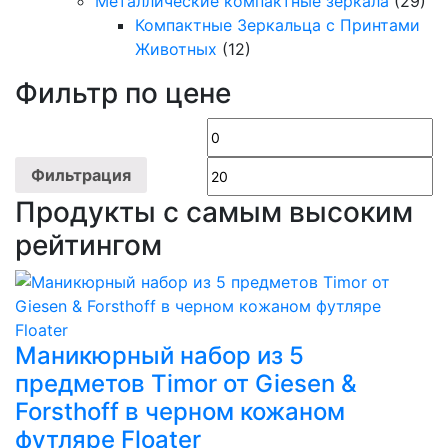
Металлические компактные зеркала
(29)
Компактные Зеркальца с Принтами
Животных
(12)
Фильтр по цене
Минимальная
М
цена
ц
Фильтрация
Продукты с самым высоким
рейтингом
Маникюрный набор из 5
предметов Timor от Giesen &
Forsthoff в черном кожаном
футляре Floater