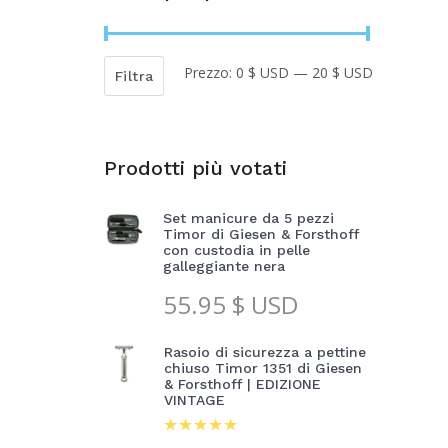
Prezzo:
0 $ USD
—
20 $ USD
Prezzo
Prezzo
Filtra
Min
Max
Prodotti più votati
Set manicure da 5 pezzi
Timor di Giesen & Forsthoff
con custodia in pelle
galleggiante nera
55.95
$ USD
Rasoio di sicurezza a pettine
chiuso Timor 1351 di Giesen
& Forsthoff | EDIZIONE
VINTAGE