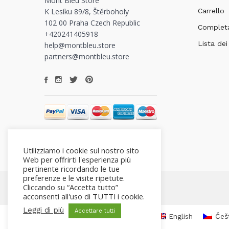
Mont Bleu Store
K Lesíku 89/8, Štěrboholy
Carrello
102 00 Praha Czech Republic
Completa
+420241405918
Lista dei
help@montbleu.store
partners@montbleu.store
Utilizziamo i cookie sul nostro sito
Web per offrirti l'esperienza più
pertinente ricordando le tue
preferenze e le visite ripetute.
Cliccando su “Accetta tutto”
acconsenti all'uso di TUTTI i cookie.
Leggi di più
Accettare tutti
English
Češ