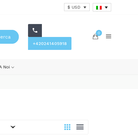
$ USD
0
cerca
+420241405918
 A Noi