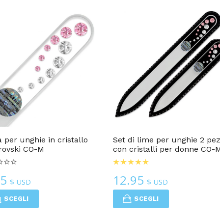
Lime In Vetro Per Unghie
 per unghie in cristallo
Set di lime per unghie 2 pez
rovski CO-M
con cristalli per donne CO-
95
12.95
$ USD
$ USD
SCEGLI
SCEGLI