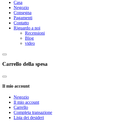
Casa
Negozio
Consegna
Pagamenti
Contatto
Riguardo a noi
Recensioni
Blog
video
Carrello della spesa
Il mio account
Negozio
Il mio account
Carrello
Completa transazione
Lista dei desideri