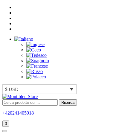
$ USD
Ricerca
+420241405918
0