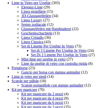
Lime in Vetro per Unghie
(303)
Eleganz-Linie
(29)
Linea gioielliere
(15)
3D-Glasnagelfeilen
(34)
Linea Luxury
(27)
Segno zodiacale
(12)
Glasnagelfeilen mit Handmalerei
(22)
Geschenkschachteln
(13)
Linea Cristallo
(36)
Linea Classica
(43)
Set di Limette Per Unghie In Vetro
(73)
Set di 3 Limette Per Unghie In Vetro
(24)
Set Di 2 Limette Per Unghie In Vetro
(27)
Mini lime per unghie in vetro
(27)
Lime da unghie di vetro con custodia rigida
(8)
Portaborse
(23)
Gancio per borsa con stampa animalier
(12)
Lima in vetro per piedi
(14)
Scatole per pillole
(18)
Scatole portapillole con stampe animalier
(12)
Kit per manicure
(70)
Kit per manicure da 2 pezzi
(4)
Kit per manicure da 4 pezzi
(9)
Kit per manicure da 6 pezzi
(1)
Kit per manicure da 3 pezzi
(35)