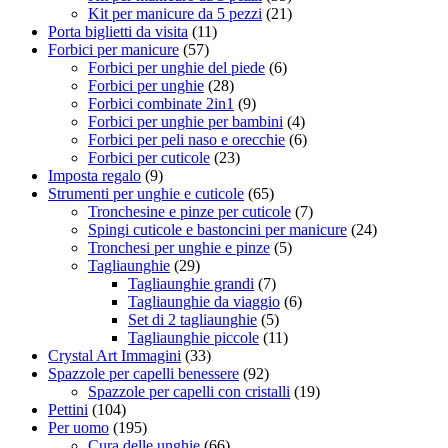
Kit per manicure da 5 pezzi
(21)
Porta biglietti da visita
(11)
Forbici per manicure
(57)
Forbici per unghie del piede
(6)
Forbici per unghie
(28)
Forbici combinate 2in1
(9)
Forbici per unghie per bambini
(4)
Forbici per peli naso e orecchie
(6)
Forbici per cuticole
(23)
Imposta regalo
(9)
Strumenti per unghie e cuticole
(65)
Tronchesine e pinze per cuticole
(7)
Spingi cuticole e bastoncini per manicure
(24)
Tronchesi per unghie e pinze
(5)
Tagliaunghie
(29)
Tagliaunghie grandi
(7)
Tagliaunghie da viaggio
(6)
Set di 2 tagliaunghie
(5)
Tagliaunghie piccole
(11)
Crystal Art Immagini
(33)
Spazzole per capelli benessere
(92)
Spazzole per capelli con cristalli
(19)
Pettini
(104)
Per uomo
(195)
Cura delle unghie
(66)