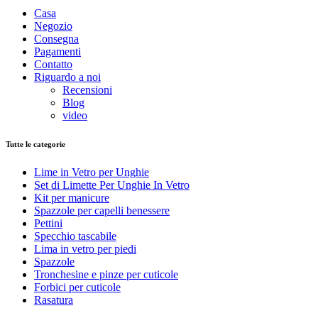
Casa
Negozio
Consegna
Pagamenti
Contatto
Riguardo a noi
Recensioni
Blog
video
Tutte le categorie
Lime in Vetro per Unghie
Set di Limette Per Unghie In Vetro
Kit per manicure
Spazzole per capelli benessere
Pettini
Specchio tascabile
Lima in vetro per piedi
Spazzole
Tronchesine e pinze per cuticole
Forbici per cuticole
Rasatura