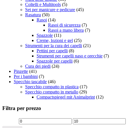
Coltelli e Multitools
(5)
Set per manicure e pedicure
(45)
Rasatura
(50)
Rasoi
(14)
Rasoi di sicurezza
(7)
Rasoi a mano libera
(7)
Spazzole
(11)
Creme, lozioni e gel
(25)
Strumenti per la cura dei capelli
(21)
Pettini per capelli
(8)
Strumenti per capelli naso e orecchie
(7)
Spazzole per capelli
(6)
Cura dei piedi
(24)
Pinzette
(41)
Per i bambini
(7)
Specchio tascabile
(46)
Specchio compatto in plastica
(17)
Specchio compatto in metallo
(29)
Compactspiegel mit Animalprint
(12)
Filtra per prezzo
Prezzo
Prezzo