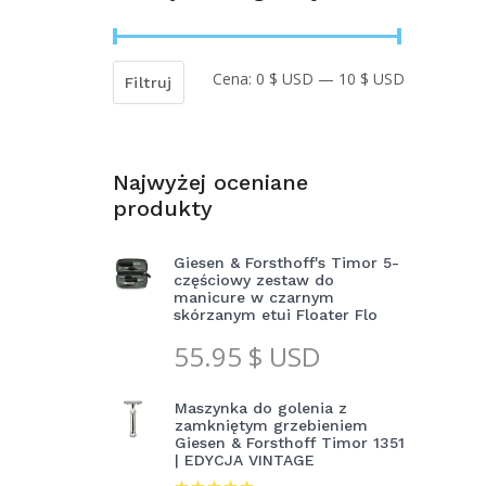
Cena:
0 $ USD
—
10 $ USD
Cena
Cena
Filtruj
min
max
Najwyżej oceniane
produkty
Giesen & Forsthoff's Timor 5-
częściowy zestaw do
manicure w czarnym
skórzanym etui Floater Flo
55.95
$ USD
Maszynka do golenia z
zamkniętym grzebieniem
Giesen & Forsthoff Timor 1351
| EDYCJA VINTAGE