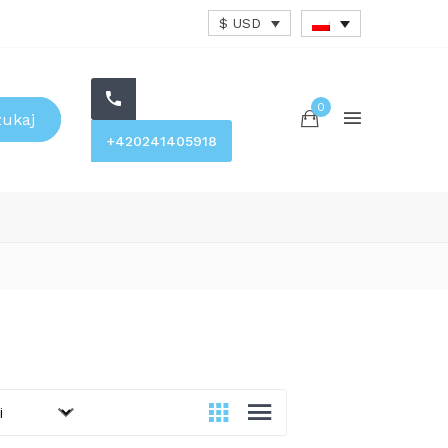
$ USD
0
zukaj
+420241405918