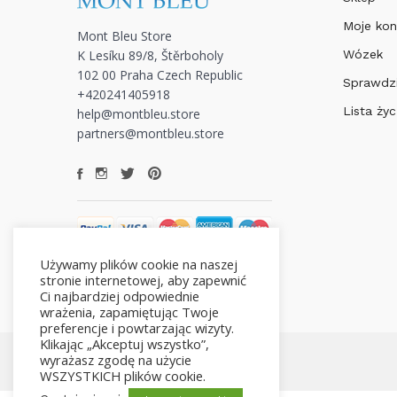
Moje kon
Mont Bleu Store
K Lesíku 89/8, Štěrboholy
Wózek
102 00 Praha Czech Republic
Sprawdz
+420241405918
Lista ży
help@montbleu.store
partners@montbleu.store
Używamy plików cookie na naszej
stronie internetowej, aby zapewnić
Ci najbardziej odpowiednie
wrażenia, zapamiętując Twoje
preferencje i powtarzając wizyty.
Klikając „Akceptuj wszystko”,
wyrażasz zgodę na użycie
WSZYSTKICH plików cookie.