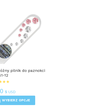
óżny pilnik do paznokci
1-12
50
$ USD
WYBIERZ OPCJE