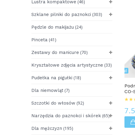
(46)
Lustra kompaktowe
(303)
Szklane pilniki do paznokci
(24)
Pędzle do makijażu
(41)
Pinceta
(70)
Zestawy do manicure
(33)
Kryształowe zdjęcia artystyczne
MINI Szklane Pilniki Do Paznokci Nail
(18)
Pudełka na pigułki
Podr
(7)
Dla niemowląt
CO-S
(92)
Szczotki do włosów
7.
(65)
Narzędzia do paznokci i skórek
(195)
Dla mężczyzn