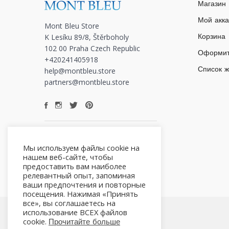
Магазин
Мой акка
Mont Bleu Store
K Lesíku 89/8, Štěrboholy
Корзина
102 00 Praha Czech Republic
Оформит
+420241405918
Список 
help@montbleu.store
partners@montbleu.store
Мы используем файлы cookie на
нашем веб-сайте, чтобы
предоставить вам наиболее
релевантный опыт, запоминая
ваши предпочтения и повторные
посещения. Нажимая «Принять
все», вы соглашаетесь на
использование ВСЕХ файлов
cookie.
Прочитайте больше