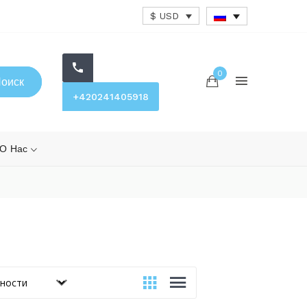
$ USD
0
оиск
+420241405918
О Нас