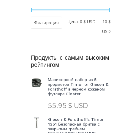
Цена:
0 $ USD
—
10 $
Минималь
Максимал
Фильтрация
USD
цена
цена
Продукты с самым высоким
рейтингом
Маникюрный набор из 5
предметов Timor от Giesen &
Forsthoff в черном кожаном
футляре Floater
55.95
$ USD
Giesen & Forsthoff's Timor
1351 Безопасная бритва с
закрытым гребнем |