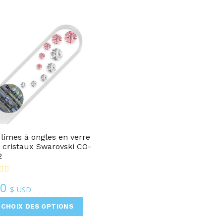
 limes à ongles en verre
 cristaux Swarovski CO-
2
50
$ USD
CHOIX DES OPTIONS