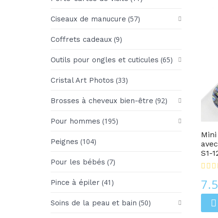
(57)
Ciseaux de manucure
(9)
Coffrets cadeaux
(65)
Outils pour ongles et cuticules
(33)
Cristal Art Photos
(92)
Brosses à cheveux bien-être
Les Limes À Ongles En Verre
(195)
Pour hommes
Mini
(104)
Peignes
avec
S1-1
(7)
Pour les bébés
7.
(41)
Pince à épiler
(50)
Soins de la peau et bain