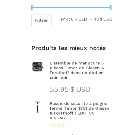
Prix :
0 $ USD
—
10 $ USD
Prix
Prix
Filtrer
min
max
Produits les mieux notés
Ensemble de manucure 5
pièces Timor de Giesen &
Forsthoff dans un étui en
cuir noir
55.95
$ USD
Rasoir de sécurité à peigne
fermé Timor 1351 de Giesen
& Forsthoff | ÉDITION
VINTAGE