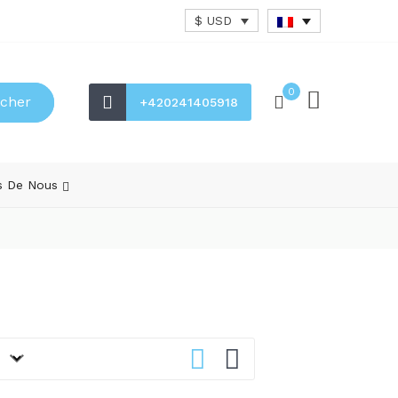
$ USD
0
cher
+420241405918
s De Nous