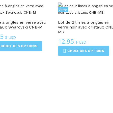
popularité
Ensembles De 2 Limes À Ongles En Verre
 à ongles en verre avec
Lot de 2 limes à ongles en
taux Swarovski CNB-M
verre noir avec cristaux CN
MS
95
$ USD
12.95
$ USD
CHOIX DES OPTIONS
CHOIX DES OPTIONS