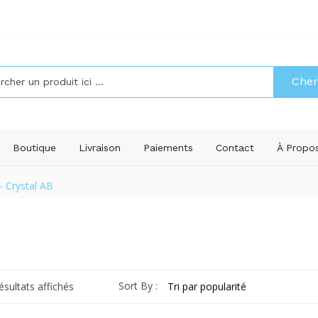
Cher
Boutique
Livraison
Paiements
Contact
À Propo
- Crystal AB
Trié
Sort By :
ésultats affichés
par