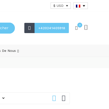
$ USD
0
cher
+420241405918
s De Nous