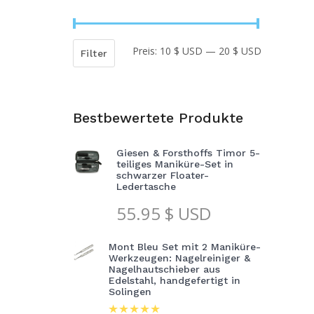
Preis:
10 $ USD
—
20 $ USD
Min.
Max.
Filter
Preis
Preis
Bestbewertete Produkte
Giesen & Forsthoffs Timor 5-
teiliges Maniküre-Set in
schwarzer Floater-
Ledertasche
55.95
$ USD
Mont Bleu Set mit 2 Maniküre-
Werkzeugen: Nagelreiniger &
Nagelhautschieber aus
Edelstahl, handgefertigt in
Solingen