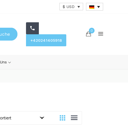
$ USD
0
uche
+420241405918
 Uns