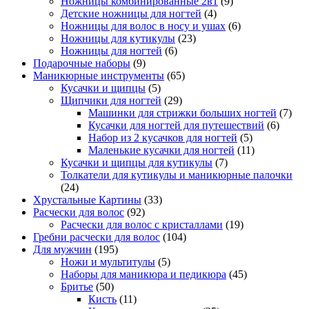
Ножницы комбинированные 2в1
(9)
Детские ножницы для ногтей
(4)
Ножницы для волос в носу и ушах
(6)
Ножницы для кутикулы
(23)
Ножницы для ногтей
(6)
Подарочные наборы
(9)
Маникюрные инструменты
(65)
Кусачки и щипцы
(5)
Щипчики для ногтей
(29)
Машинки для стрижки больших ногтей
(7)
Кусачки для ногтей для путешествий
(6)
Набор из 2 кусачков для ногтей
(5)
Маленькие кусачки для ногтей
(11)
Кусачки и щипцы для кутикулы
(7)
Толкатели для кутикулы и маникюрные палочки
(24)
Хрустальные Картины
(33)
Расчески для волос
(92)
Расчески для волос с кристаллами
(19)
Гребни расчески для волос
(104)
Для мужчин
(195)
Ножи и мультитулы
(5)
Наборы для маникюра и педикюра
(45)
Бритье
(50)
Кисть
(11)