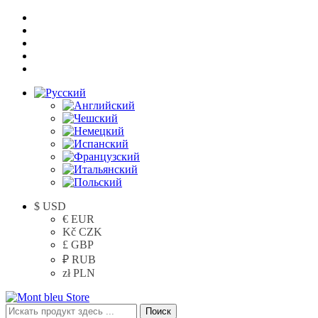
$ USD
€ EUR
Kč CZK
£ GBP
₽ RUB
zł PLN
Поиск