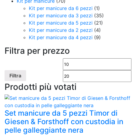
Kit per manicure
(70)
Kit per manicure da 6 pezzi
(1)
Kit per manicure da 3 pezzi
(35)
Kit per manicure da 5 pezzi
(21)
Kit per manicure da 2 pezzi
(4)
Kit per manicure da 4 pezzi
(9)
Filtra per prezzo
Prezzo
Pr
Min
M
Filtra
Prodotti più votati
Set manicure da 5 pezzi Timor di
Giesen & Forsthoff con custodia in
pelle galleggiante nera