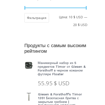
Цена:
10 $ USD
—
Минималь
Максимал
Фильтрация
20 $ USD
цена
цена
Продукты с самым высоким
рейтингом
Маникюрный набор из 5
предметов Timor от Giesen &
Forsthoff в черном кожаном
футляре Floater
55.95
$ USD
Giesen & Forsthoff's Timor
1351 Безопасная бритва с
закрытым гребнем |