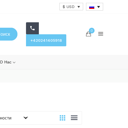
$ USD
0
оиск
+420241405918
О Нас