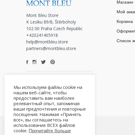
Магазин
Мой акка
Mont Bleu Store
K Lesíku 89/8, Štěrboholy
Корзина
102 00 Praha Czech Republic
Оформит
+420241405918
Список 
help@montbleu.store
partners@montbleu.store
Мы используем файлы cookie на
нашем веб-сайте, чтобы
предоставить вам наиболее
релевантный опыт, запоминая
ваши предпочтения и повторные
посещения. Нажимая «Принять
все», вы соглашаетесь на
использование ВСЕХ файлов
cookie.
Прочитайте больше