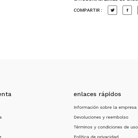
BB-
COMPARTIR :
M
quantity
enta
enlaces rápidos
Información sobre la empresa
a
Devoluciones y reembolso
Términos y condiciones de uso
r
Política de privacidad