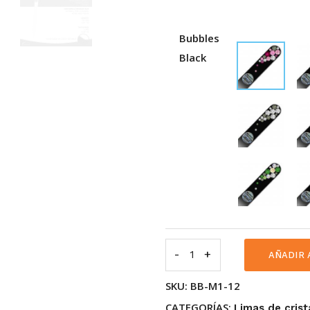
Bubbles
Black
-
Lima
+
AÑADIR 
de
SKU:
BB-M1-12
cristal
CATEGORÍAS:
Swarovski
Limas de crist