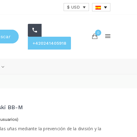
$ USD
0
scar
+420241405918
s
ski BB-M
usuarios)
las uñas mediante la prevención de la división y la