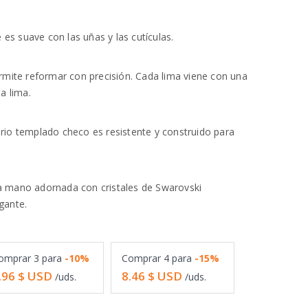
e es suave con las uñas y las cutículas.
ermite reformar con precisión. Cada lima viene con una
a lima.
rio templado checo es resistente y construido para
a mano adornada con cristales de Swarovski
gante.
omprar
3
para
-10%
Comprar
4
para
-15%
.96
$ USD
8.46
$ USD
/uds.
/uds.