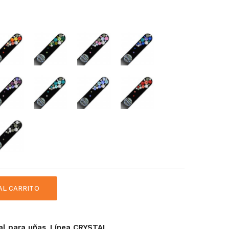
AL CARRITO
,
al para uñas
Línea CRYSTAL