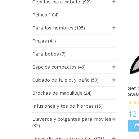
(92)
Cepillos para cabello
(104)
Peines
(195)
Para los hombres
(41)
Pinzas
(7)
Para bebés
(46)
Espejos compactos
JUEGOS De Limas Para Uñas
(50)
Cuidado de la piel y baño
Set 
(24)
Brochas de maquillaje
Swa
(15)
Infusiones y tés de hierbas
12
Llaveros y colgantes para móviles
(32)
(303)
Limas de cristal para uñas