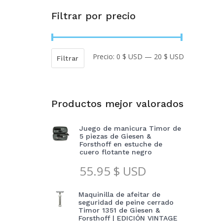
Filtrar por precio
Precio:
0 $ USD
—
20 $ USD
Precio
Precio
Filtrar
mínimo
máximo
Productos mejor valorados
Juego de manicura Timor de
5 piezas de Giesen &
Forsthoff en estuche de
cuero flotante negro
55.95
$ USD
Maquinilla de afeitar de
seguridad de peine cerrado
Timor 1351 de Giesen &
Forsthoff | EDICIÓN VINTAGE