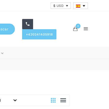
$ USD
0
scar
+420241405918
s