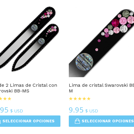
popularidad
Limas De Cristal Para Uñas
JUEGOS De Limas Para Uña
de 2 Limas de Cristal con
Lima de cristal Swarovski B
rovski BB-MS
M
.95
9.95
$ USD
$ USD
SELECCIONAR OPCIONES
SELECCIONAR OPCIONES