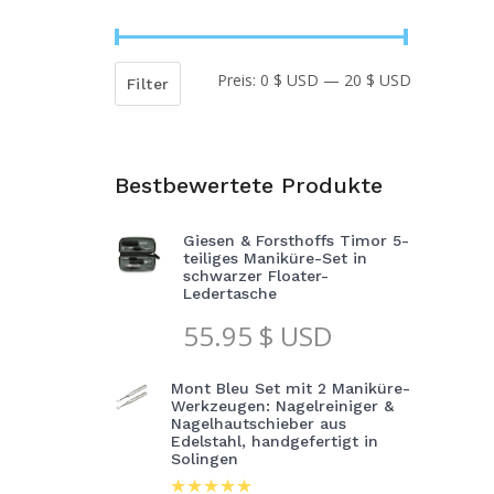
Preis:
0 $ USD
—
20 $ USD
Min.
Max.
Filter
Preis
Preis
Bestbewertete Produkte
Giesen & Forsthoffs Timor 5-
teiliges Maniküre-Set in
schwarzer Floater-
Ledertasche
55.95
$ USD
Mont Bleu Set mit 2 Maniküre-
Werkzeugen: Nagelreiniger &
Nagelhautschieber aus
Edelstahl, handgefertigt in
Solingen