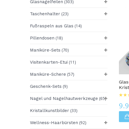
(303)
Glasnagelfeilen
(23)
Taschenhalter
(14)
Fußraspeln aus Glas
(18)
Pillendosen
(70)
Maniküre-Sets
(11)
Visitenkarten-Etui
Glasnagelfeilen
(57)
Maniküre-Schere
Glas
(9)
Geschenk-Sets
Kris
(65)
Nagel und Nagelhautwerkzeuge
9.
(33)
Kristallkunstbilder
(92)
Wellness-Haarbürsten