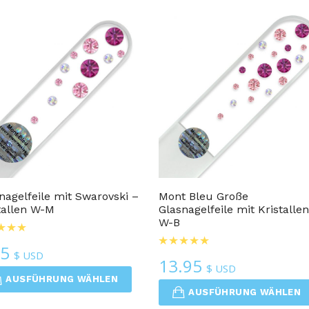
sortiert
Glasnagelfeilen
Glasnagelfeilen
nagelfeile mit Swarovski –
Mont Bleu Große
tallen W-M
Glasnagelfeile mit Kristalle
W-B
95
$ USD
13.95
$ USD
AUSFÜHRUNG WÄHLEN
AUSFÜHRUNG WÄHLEN