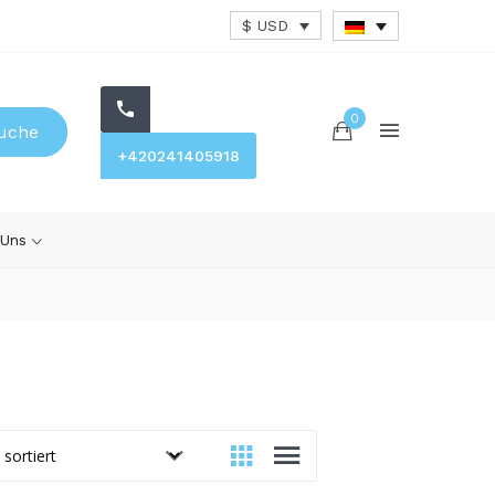
$ USD
0
uche
+420241405918
 Uns