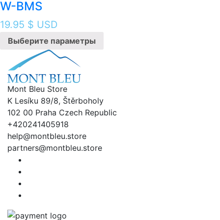
W-BMS
19.95
$ USD
Выберите параметры
Mont Bleu Store
K Lesíku 89/8, Štěrboholy
102 00 Praha Czech Republic
+420241405918
help@montbleu.store
partners@montbleu.store