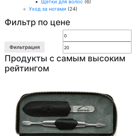
Щетки для волос
(6)
Уход за ногами
(24)
Фильтр по цене
Минимальная
М
цена
ц
Фильтрация
Продукты с самым высоким
рейтингом