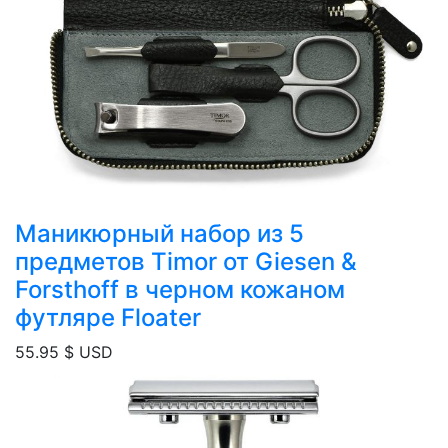
Маникюрный набор из 5
предметов Timor от Giesen &
Forsthoff в черном кожаном
футляре Floater
55.95
$ USD