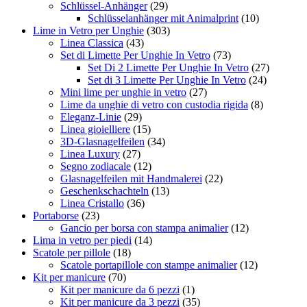
Schlüssel-Anhänger
(29)
Schlüsselanhänger mit Animalprint
(10)
Lime in Vetro per Unghie
(303)
Linea Classica
(43)
Set di Limette Per Unghie In Vetro
(73)
Set Di 2 Limette Per Unghie In Vetro
(27)
Set di 3 Limette Per Unghie In Vetro
(24)
Mini lime per unghie in vetro
(27)
Lime da unghie di vetro con custodia rigida
(8)
Eleganz-Linie
(29)
Linea gioielliere
(15)
3D-Glasnagelfeilen
(34)
Linea Luxury
(27)
Segno zodiacale
(12)
Glasnagelfeilen mit Handmalerei
(22)
Geschenkschachteln
(13)
Linea Cristallo
(36)
Portaborse
(23)
Gancio per borsa con stampa animalier
(12)
Lima in vetro per piedi
(14)
Scatole per pillole
(18)
Scatole portapillole con stampe animalier
(12)
Kit per manicure
(70)
Kit per manicure da 6 pezzi
(1)
Kit per manicure da 3 pezzi
(35)