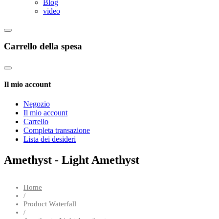
Blog
video
Carrello della spesa
Il mio account
Negozio
Il mio account
Carrello
Completa transazione
Lista dei desideri
Amethyst - Light Amethyst
Home
/
Product Waterfall
/