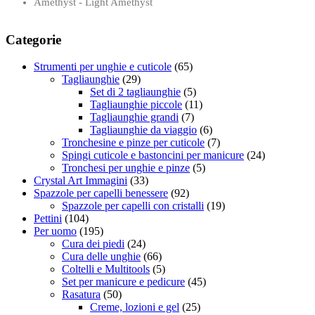
Amethyst - Light Amethyst
Categorie
Strumenti per unghie e cuticole
(65)
Tagliaunghie
(29)
Set di 2 tagliaunghie
(5)
Tagliaunghie piccole
(11)
Tagliaunghie grandi
(7)
Tagliaunghie da viaggio
(6)
Tronchesine e pinze per cuticole
(7)
Spingi cuticole e bastoncini per manicure
(24)
Tronchesi per unghie e pinze
(5)
Crystal Art Immagini
(33)
Spazzole per capelli benessere
(92)
Spazzole per capelli con cristalli
(19)
Pettini
(104)
Per uomo
(195)
Cura dei piedi
(24)
Cura delle unghie
(66)
Coltelli e Multitools
(5)
Set per manicure e pedicure
(45)
Rasatura
(50)
Creme, lozioni e gel
(25)