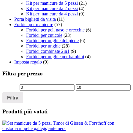
Kit per manicure da 5 pezzi
(21)
Kit per manicure da 2 pezzi
(4)
Kit per manicure da 4 pezzi
(9)
Porta biglietti da visita
(11)
Forbici per manicure
(57)
Forbici per peli naso e orecchie
(6)
Forbici per cuticole
(23)
Forbici per unghie del piede
(6)
Forbici per unghie
(28)
Forbici combinate 2in1
(9)
Forbici per unghie per bambini
(4)
Imposta regalo
(9)
Filtra per prezzo
Prezzo
Prezzo
Min
Max
Filtra
Prodotti più votati