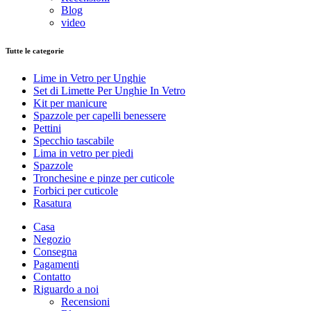
Blog
video
Tutte le categorie
Lime in Vetro per Unghie
Set di Limette Per Unghie In Vetro
Kit per manicure
Spazzole per capelli benessere
Pettini
Specchio tascabile
Lima in vetro per piedi
Spazzole
Tronchesine e pinze per cuticole
Forbici per cuticole
Rasatura
Casa
Negozio
Consegna
Pagamenti
Contatto
Riguardo a noi
Recensioni