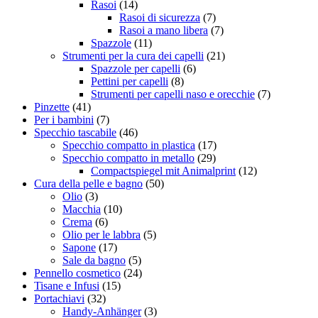
Rasoi
(14)
Rasoi di sicurezza
(7)
Rasoi a mano libera
(7)
Spazzole
(11)
Strumenti per la cura dei capelli
(21)
Spazzole per capelli
(6)
Pettini per capelli
(8)
Strumenti per capelli naso e orecchie
(7)
Pinzette
(41)
Per i bambini
(7)
Specchio tascabile
(46)
Specchio compatto in plastica
(17)
Specchio compatto in metallo
(29)
Compactspiegel mit Animalprint
(12)
Cura della pelle e bagno
(50)
Olio
(3)
Macchia
(10)
Crema
(6)
Olio per le labbra
(5)
Sapone
(17)
Sale da bagno
(5)
Pennello cosmetico
(24)
Tisane e Infusi
(15)
Portachiavi
(32)
Handy-Anhänger
(3)