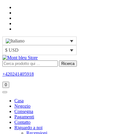
$ USD
Ricerca
+420241405918
0
Casa
Negozio
Consegna
Pagamenti
Contatto
Riguardo a noi
Recensioni