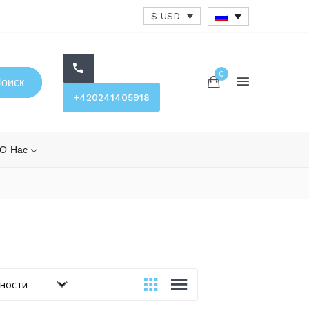
$ USD
0
оиск
+420241405918
О Нас