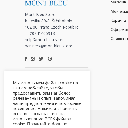
Магазин
Мой акка
Mont Bleu Store
K Lesíku 89/8, Štěrboholy
Корзина
102 00 Praha Czech Republic
Оформит
+420241405918
Список 
help@montbleu.store
partners@montbleu.store
Мы используем файлы cookie на
нашем веб-сайте, чтобы
предоставить вам наиболее
релевантный опыт, запоминая
ваши предпочтения и повторные
посещения. Нажимая «Принять
все», вы соглашаетесь на
использование ВСЕХ файлов
cookie.
Прочитайте больше