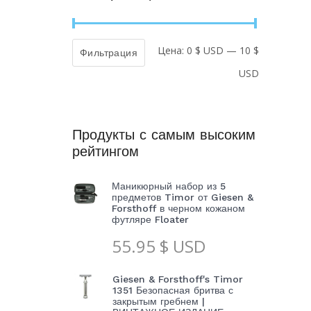
Цена:
0 $ USD
—
10 $
Минималь
Максимал
Фильтрация
USD
цена
цена
Продукты с самым высоким
рейтингом
Маникюрный набор из 5
предметов Timor от Giesen &
Forsthoff в черном кожаном
футляре Floater
55.95
$ USD
Giesen & Forsthoff's Timor
1351 Безопасная бритва с
закрытым гребнем |