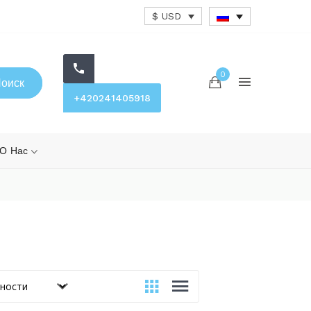
$ USD
0
оиск
+420241405918
О Нас