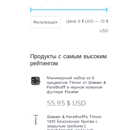
Цена:
0 $ USD
—
10 $
Минималь
Максимал
Фильтрация
USD
цена
цена
Продукты с самым высоким
рейтингом
Маникюрный набор из 5
предметов Timor от Giesen &
Forsthoff в черном кожаном
футляре Floater
55.95
$ USD
Giesen & Forsthoff's Timor
1351 Безопасная бритва с
закрытым гребнем |