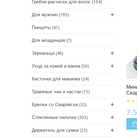
(104)
Гребни расчески для волос
(195)
Для мужчин
(41)
Пинцеты
(7)
Для младенцев
(46)
Зеркальца
(50)
Уход за кожей и ванна
Мини Пилочки Для Ногтей
(24)
Кисточки для макияжа
Мини
(15)
Травяные чаи и настои
Свар
(32)
Брелки со Сваровски
7.
(303)
Стеклянные пилочки
(23)
Держатель для сумки