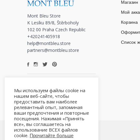
Магазин
Мой акка
Mont Bleu Store
K Lesíku 89/8, Štěrboholy
Корзина
102 00 Praha Czech Republic
Оформит
+420241405918
Список 
help@montbleu.store
partners@montbleu.store
Мы используем файлы cookie на
нашем веб-сайте, чтобы
предоставить вам наиболее
релевантный опыт, запоминая
ваши предпочтения и повторные
посещения. Нажимая «Принять
все», вы соглашаетесь на
использование ВСЕХ файлов
cookie.
Прочитайте больше