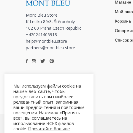
Магазин
Мой акка
Mont Bleu Store
K Lesíku 89/8, Štěrboholy
Корзина
102 00 Praha Czech Republic
Оформит
+420241405918
Список 
help@montbleu.store
partners@montbleu.store
Мы используем файлы cookie на
нашем веб-сайте, чтобы
предоставить вам наиболее
релевантный опыт, запоминая
ваши предпочтения и повторные
посещения. Нажимая «Принять
все», вы соглашаетесь на
использование ВСЕХ файлов
cookie.
Прочитайте больше