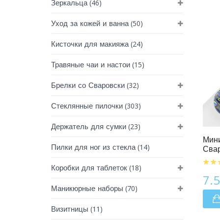
(46)
Зеркальца
(50)
Уход за кожей и ванна
(24)
Кисточки для макияжа
(15)
Травяные чаи и настои
(32)
Брелки со Сваровски
(303)
Стеклянные пилочки
Мини Пилочки Для Ногтей
(23)
Держатель для сумки
Мини
(14)
Пилки для ног из стекла
Свар
(18)
Коробки для таблеток
7.
(70)
Маникюрные наборы
(11)
Визитницы