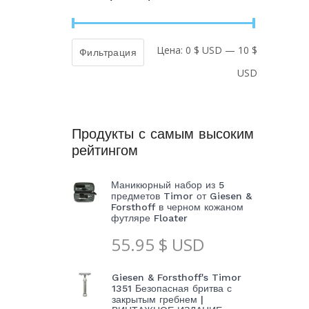
Цена:
0 $ USD
—
10 $
Минималь
Максимал
Фильтрация
USD
цена
цена
Продукты с самым высоким
рейтингом
Маникюрный набор из 5
предметов Timor от Giesen &
Forsthoff в черном кожаном
футляре Floater
55.95
$ USD
Giesen & Forsthoff's Timor
1351 Безопасная бритва с
закрытым гребнем |