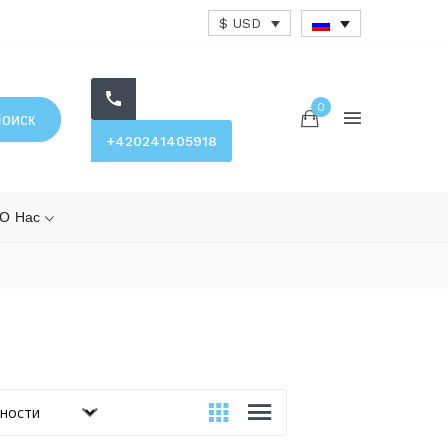
$ USD
0
оиск
+420241405918
О Нас