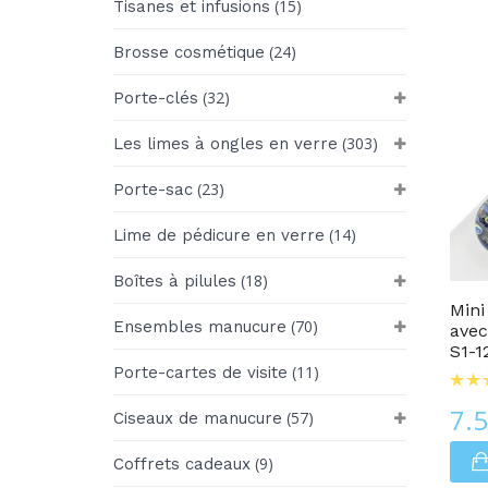
(15)
Tisanes et infusions
(24)
Brosse cosmétique
(32)
Porte-clés
(303)
Les limes à ongles en verre
(23)
Porte-sac
(14)
Lime de pédicure en verre
Les Limes À Ongles En Verre
(18)
Boîtes à pilules
Mini
(70)
Ensembles manucure
avec
S1-1
(11)
Porte-cartes de visite
7.
(57)
Ciseaux de manucure
(9)
Coffrets cadeaux