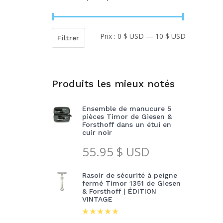
Prix :
0 $ USD
—
10 $ USD
Prix
Prix
Filtrer
min
max
Produits les mieux notés
Ensemble de manucure 5
pièces Timor de Giesen &
Forsthoff dans un étui en
cuir noir
55.95
$ USD
Rasoir de sécurité à peigne
fermé Timor 1351 de Giesen
& Forsthoff | ÉDITION
VINTAGE