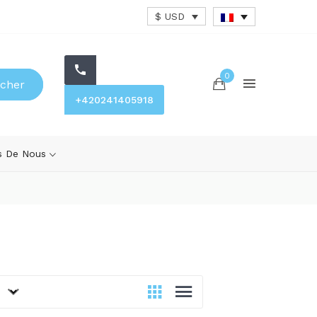
$ USD
0
cher
+420241405918
s De Nous