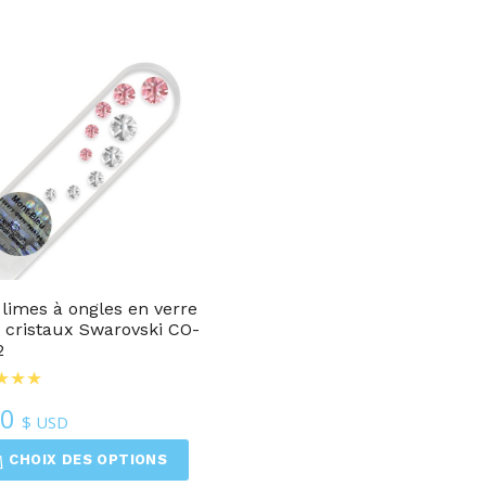
 limes à ongles en verre
 cristaux Swarovski CO-
2
50
$ USD
CHOIX DES OPTIONS