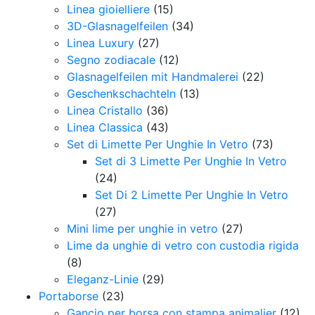
Linea gioielliere
(15)
3D-Glasnagelfeilen
(34)
Linea Luxury
(27)
Segno zodiacale
(12)
Glasnagelfeilen mit Handmalerei
(22)
Geschenkschachteln
(13)
Linea Cristallo
(36)
Linea Classica
(43)
Set di Limette Per Unghie In Vetro
(73)
Set di 3 Limette Per Unghie In Vetro
(24)
Set Di 2 Limette Per Unghie In Vetro
(27)
Mini lime per unghie in vetro
(27)
Lime da unghie di vetro con custodia rigida
(8)
Eleganz-Linie
(29)
Portaborse
(23)
Gancio per borsa con stampa animalier
(12)