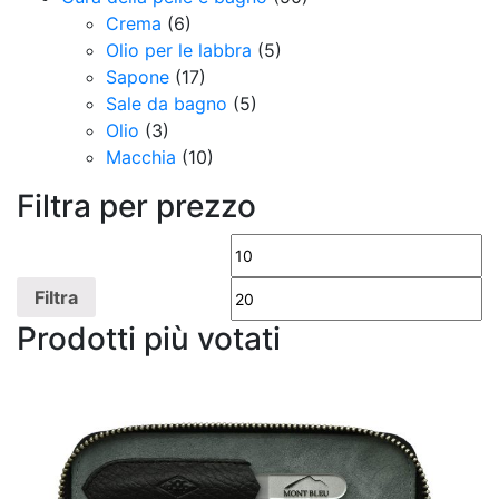
Crema
(6)
Olio per le labbra
(5)
Sapone
(17)
Sale da bagno
(5)
Olio
(3)
Macchia
(10)
Filtra per prezzo
Prezzo
Pr
Min
M
Filtra
Prodotti più votati