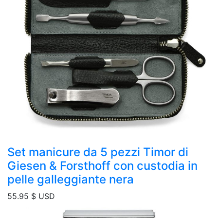
Set manicure da 5 pezzi Timor di
Giesen & Forsthoff con custodia in
pelle galleggiante nera
55.95
$ USD