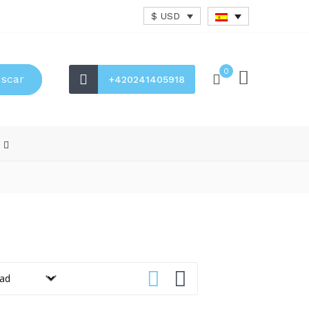
$ USD
0
scar
+420241405918
s