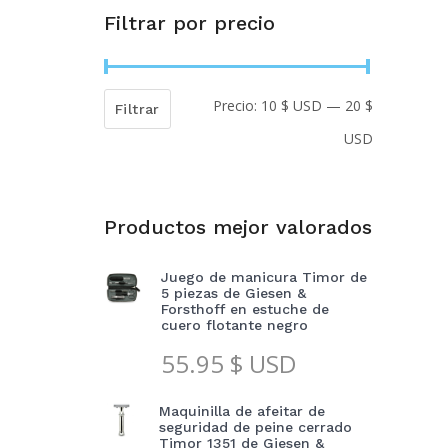
Filtrar por precio
Precio:
10 $ USD
—
20 $
Precio
Precio
Filtrar
USD
mínimo
máximo
Productos mejor valorados
Juego de manicura Timor de
5 piezas de Giesen &
Forsthoff en estuche de
cuero flotante negro
55.95
$ USD
Maquinilla de afeitar de
seguridad de peine cerrado
Timor 1351 de Giesen &