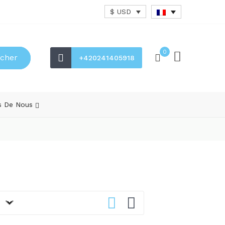
$ USD
0
cher
+420241405918
s De Nous