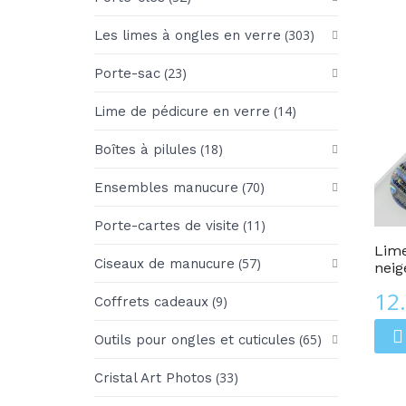
(303)
Les limes à ongles en verre
(23)
Porte-sac
(14)
Lime de pédicure en verre
(18)
Boîtes à pilules
(70)
Ensembles manucure
Les Limes À Ongles En Verre
(11)
Porte-cartes de visite
Lime
(57)
Ciseaux de manucure
neig
12
(9)
Coffrets cadeaux
(65)
Outils pour ongles et cuticules
(33)
Cristal Art Photos