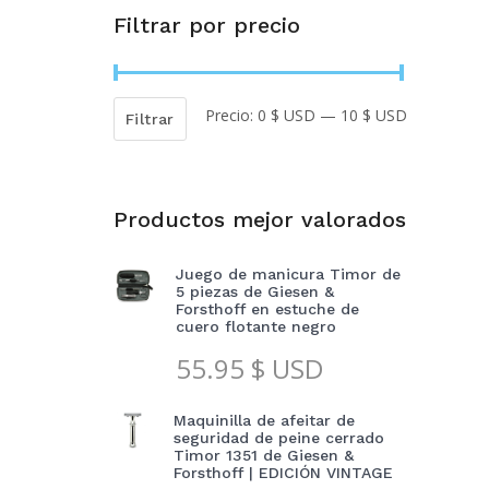
Filtrar por precio
Precio:
0 $ USD
—
10 $ USD
Precio
Precio
Filtrar
mínimo
máximo
Productos mejor valorados
Juego de manicura Timor de
5 piezas de Giesen &
Forsthoff en estuche de
cuero flotante negro
55.95
$ USD
Maquinilla de afeitar de
seguridad de peine cerrado
Timor 1351 de Giesen &
Forsthoff | EDICIÓN VINTAGE