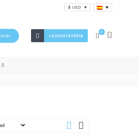
$ USD
0
scar
+420241405918
s