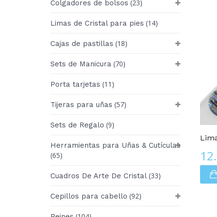
(23)
Colgadores de bolsos
(14)
Limas de Cristal para pies
(18)
Cajas de pastillas
(70)
Sets de Manicura
(11)
Porta tarjetas
(57)
Tijeras para uñas
Edición De LUJO
(9)
Sets de Regalo
Lima
Herramientas para Uñas & Cutículas
12
(65)
(33)
Cuadros De Arte De Cristal
(92)
Cepillos para cabello
(104)
Peines