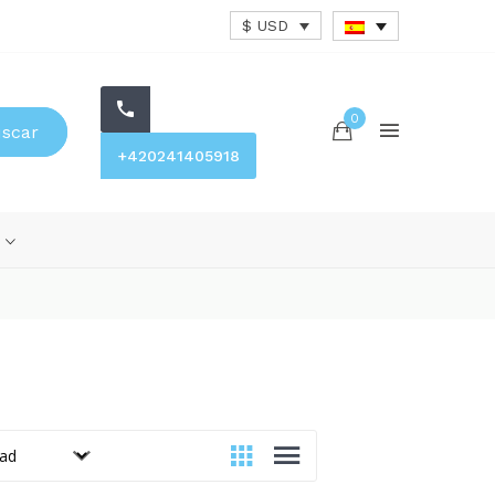
$ USD
0
scar
+420241405918
s