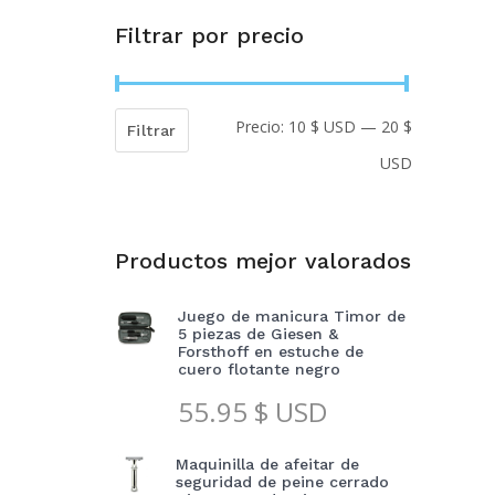
Filtrar por precio
Precio:
10 $ USD
—
20 $
Precio
Precio
Filtrar
USD
mínimo
máximo
Productos mejor valorados
Juego de manicura Timor de
5 piezas de Giesen &
Forsthoff en estuche de
cuero flotante negro
55.95
$ USD
Maquinilla de afeitar de
seguridad de peine cerrado