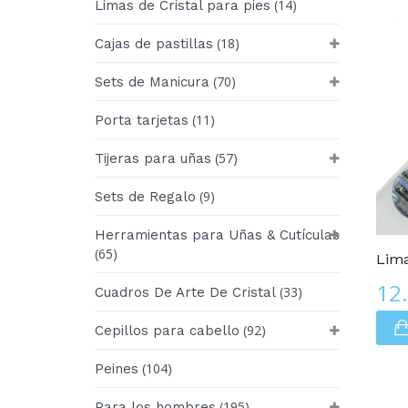
(14)
Limas de Cristal para pies
(18)
Cajas de pastillas
(70)
Sets de Manicura
(11)
Porta tarjetas
(57)
Tijeras para uñas
(9)
Sets de Regalo
Edición De LUJO
Herramientas para Uñas & Cutículas
(65)
Lima
12
(33)
Cuadros De Arte De Cristal
(92)
Cepillos para cabello
(104)
Peines
(195)
Para los hombres