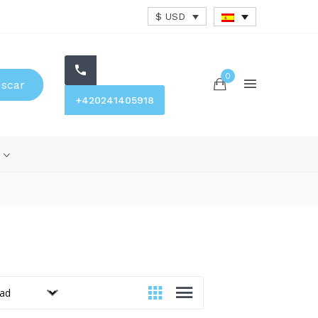
$ USD
0
scar
+420241405918
s