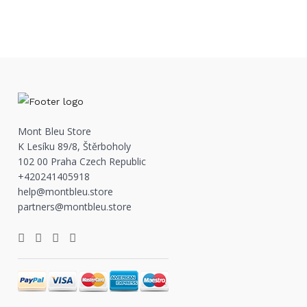
Mont Bleu Store
K Lesíku 89/8, Štěrboholy
102 00 Praha Czech Republic
+420241405918
help@montbleu.store
partners@montbleu.store