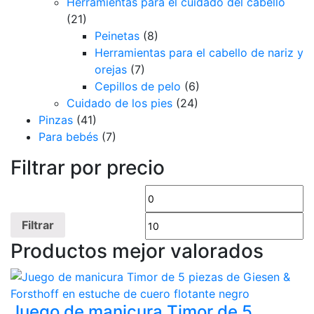
Herramientas para el cuidado del cabello
(21)
Peinetas
(8)
Herramientas para el cabello de nariz y
orejas
(7)
Cepillos de pelo
(6)
Cuidado de los pies
(24)
Pinzas
(41)
Para bebés
(7)
Filtrar por precio
Precio
Pr
mínimo
m
Filtrar
Productos mejor valorados
Juego de manicura Timor de 5