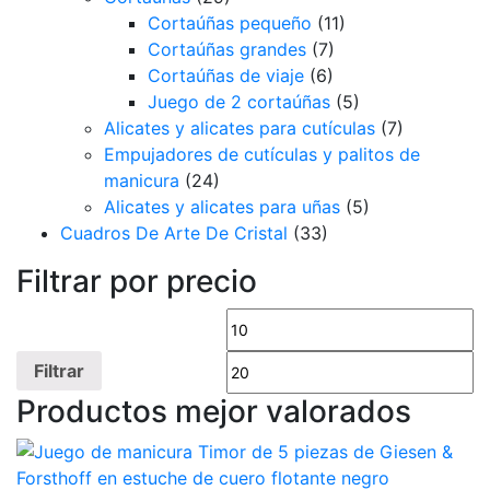
Cortaúñas pequeño
(11)
Cortaúñas grandes
(7)
Cortaúñas de viaje
(6)
Juego de 2 cortaúñas
(5)
Alicates y alicates para cutículas
(7)
Empujadores de cutículas y palitos de
manicura
(24)
Alicates y alicates para uñas
(5)
Cuadros De Arte De Cristal
(33)
Filtrar por precio
Precio
Pr
mínimo
m
Filtrar
Productos mejor valorados